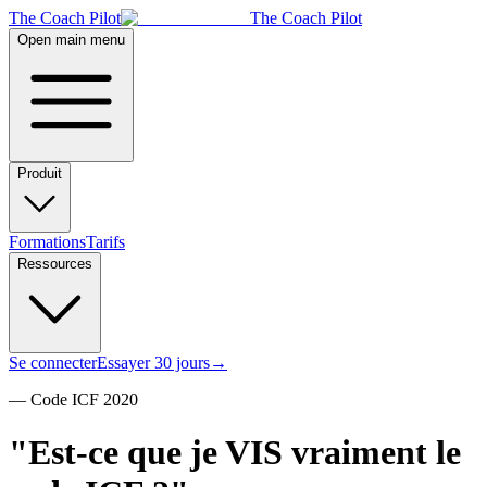
The Coach Pilot
The Coach Pilot
Open main menu
Produit
Formations
Tarifs
Ressources
Se connecter
Essayer 30 jours
→
—
Code ICF 2020
"Est-ce que je VIS vraiment
le