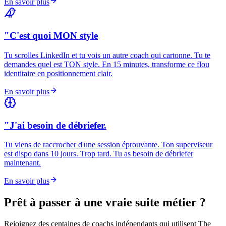
En savoir plus
"C'est quoi MON style
Tu scrolles LinkedIn et tu vois un autre coach qui cartonne. Tu te
demandes quel est TON style. En 15 minutes, transforme ce flou
identitaire en positionnement clair.
En savoir plus
"J'ai besoin de débriefer.
Tu viens de raccrocher d'une session éprouvante. Ton superviseur
est dispo dans 10 jours. Trop tard. Tu as besoin de débriefer
maintenant.
En savoir plus
Prêt à passer à une vraie suite métier ?
Rejoignez des centaines de coachs indépendants qui utilisent The