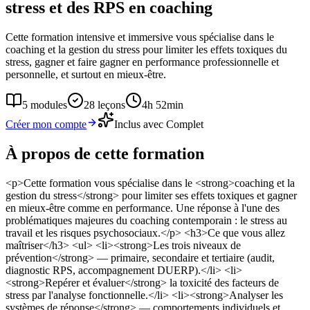
stress et des RPS en coaching
Cette formation intensive et immersive vous spécialise dans le
coaching et la gestion du stress pour limiter les effets toxiques du
stress, gagner et faire gagner en performance professionnelle et
personnelle, et surtout en mieux-être.
5
modules
28
leçons
4h 52min
Créer mon compte
Inclus avec Complet
À propos de cette formation
<p>Cette formation vous spécialise dans le <strong>coaching et la
gestion du stress</strong> pour limiter ses effets toxiques et gagner
en mieux-être comme en performance. Une réponse à l'une des
problématiques majeures du coaching contemporain : le stress au
travail et les risques psychosociaux.</p> <h3>Ce que vous allez
maîtriser</h3> <ul> <li><strong>Les trois niveaux de
prévention</strong> — primaire, secondaire et tertiaire (audit,
diagnostic RPS, accompagnement DUERP).</li> <li>
<strong>Repérer et évaluer</strong> la toxicité des facteurs de
stress par l'analyse fonctionnelle.</li> <li><strong>Analyser les
systèmes de réponse</strong> — comportements individuels et