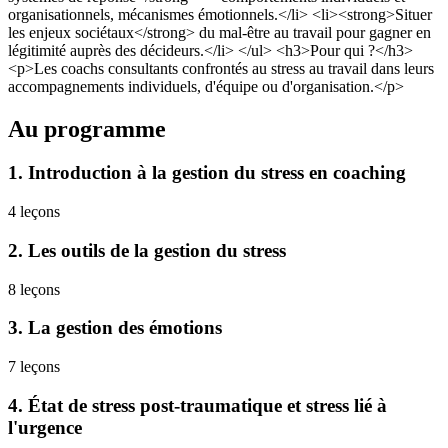
organisationnels, mécanismes émotionnels.</li> <li><strong>Situer
les enjeux sociétaux</strong> du mal-être au travail pour gagner en
légitimité auprès des décideurs.</li> </ul> <h3>Pour qui ?</h3>
<p>Les coachs consultants confrontés au stress au travail dans leurs
accompagnements individuels, d'équipe ou d'organisation.</p>
Au programme
1
.
Introduction à la gestion du stress en coaching
4
leçons
2
.
Les outils de la gestion du stress
8
leçons
3
.
La gestion des émotions
7
leçons
4
.
État de stress post-traumatique et stress lié à
l'urgence