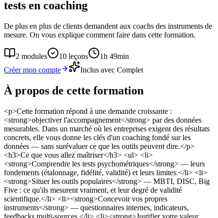
tests en coaching
De plus en plus de clients demandent aux coachs des instruments de
mesure. On vous explique comment faire dans cette formation.
2
modules
10
leçons
1h 49min
Créer mon compte
Inclus avec Complet
À propos de cette formation
<p>Cette formation répond à une demande croissante :
<strong>objectiver l'accompagnement</strong> par des données
mesurables. Dans un marché où les entreprises exigent des résultats
concrets, elle vous donne les clés d'un coaching fondé sur les
données — sans surévaluer ce que les outils peuvent dire.</p>
<h3>Ce que vous allez maîtriser</h3> <ul> <li>
<strong>Comprendre les tests psychométriques</strong> — leurs
fondements (étalonnage, fidélité, validité) et leurs limites.</li> <li>
<strong>Situer les outils populaires</strong> — MBTI, DISC, Big
Five : ce qu'ils mesurent vraiment, et leur degré de validité
scientifique.</li> <li><strong>Concevoir vos propres
instruments</strong> — questionnaires internes, indicateurs,
feedbacks multi-sources.</li> <li><strong>Justifier votre valeur