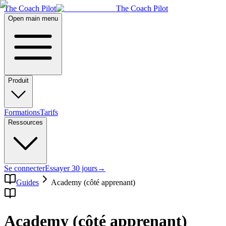
The Coach Pilot
The Coach Pilot
Open main menu
Produit
Formations
Tarifs
Ressources
Se connecter
Essayer 30 jours
→
Guides
Academy (côté apprenant)
Academy (côté apprenant)