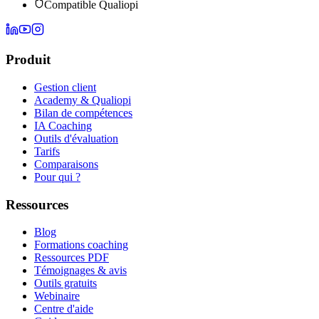
Compatible Qualiopi
Produit
Gestion client
Academy & Qualiopi
Bilan de compétences
IA Coaching
Outils d'évaluation
Tarifs
Comparaisons
Pour qui ?
Ressources
Blog
Formations coaching
Ressources PDF
Témoignages & avis
Outils gratuits
Webinaire
Centre d'aide