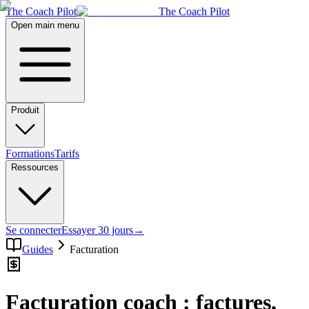
The Coach Pilot
The Coach Pilot
Open main menu
Produit
Formations
Tarifs
Ressources
Se connecter
Essayer 30 jours
→
Guides
Facturation
Facturation coach : factures,